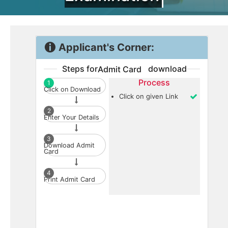
Applicant's Corner:
Steps for applicant to download Admit Card
Process
1
Click on Download
Click on given Link
2
Enter Your Details
3
Download Admit
Card
4
Print Admit Card