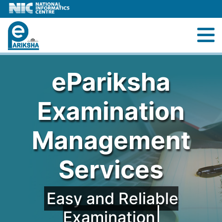
M
Home
ePariksha
About
Examination
Services
Management
Contact Us
Services
Easy and Reliable
Examination Se